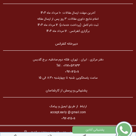
آخرین مهلت ارسال مقالات: 10 مرداد ماه 1404
اعلام نتایج داوری مقالات: 3 روز پس از ارسال مقاله
ثبت نام کامل (پرداخت خدمات): 12 مرداد ماه 1404
برگزاری کنفرانس : 16 مرداد ماه 1404
دبیرخانه کنفرانس
دفتر مرکزی : ایران : تهران، فلکه دوم صادقیه، برج گلدیس
Tel : 02171053833
09120125011
ساعت پاسخگویی :شنبه تا چهارشنبه 8:30 الی 15
پشتیبانی و پرسش از کارشناسان
ارتباط از طریق ایمیل و پیامک
accept.early @ gmail.com
09120125011
تمام حقوق مادی و معنوی برای کنفرانس بین المللی علوم سیاسی،روابط بین الملل و تحول محفوظ است. © ۱۴۰۵