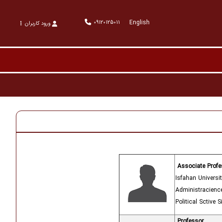
English
09120125011
ورود کاربران
Associate Profe
Isfahan Universit
Administra
cienc
Political Sctive S
Professor