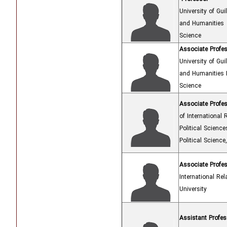
University of Guil
and Humanities 
Science
Associate Profe
University of Guil
and Humanities D
Science
Associate Profe
of International 
Political Scienc
Political Scienc
Associate Profe
International Re
University
Assistant Profes