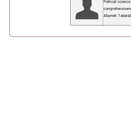
Political science 
comprehensiven
Allameh Tabataba