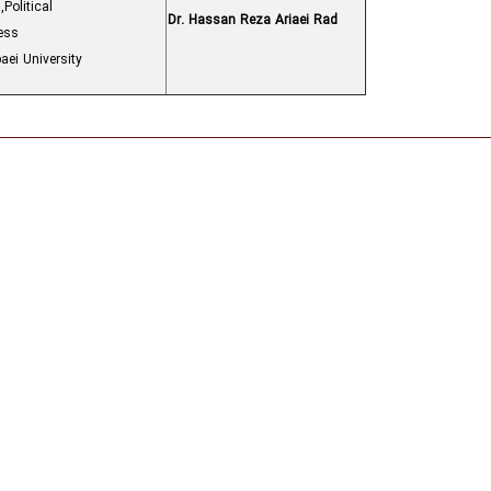
,Political
Dr. Hassan Reza Ariaei Rad
ess
ei University