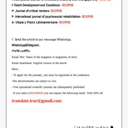
2
-Talent Development and Excellence -
SCOPUS
3
- Journal of critical reviews
-
SCOPUS
4
- international journal of psychosocial rehabilitation
-
SCOPUS
5
-
Utopia y Praxis Latinoamericana
-
SCOPUS
2. Send the article to our message WhatsApp
.
WhatsApp&Telegram:
+
989120884460
Email Text: Name of the magazine or magazines of choic
Email attachment: English version of the article
Hints :
- To apply for the journals, you must be registered at the conference.
-The advertisements are subject to cost.
- Free specialized scientific journals are subsequently published.
translation
- If you need a
you can request the following email. With 20% off.
translate.tract()gmail.com
شنبه 07 مهر 1403 (1 سال قبل )