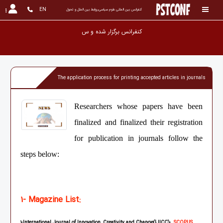
EN
کنفرانس بین المللی علوم سیاسی،روابط بین الملل و تحول
کنفرانس برگزار
The application process for printing accepted articles in journals
Researchers whose papers have been
finalized and finalized their registration
for publication in journals follow the
steps below:
1- Magazine List:
1-International Journal of Innovation, Creativity and Change(IJICC)-
SCOPUS