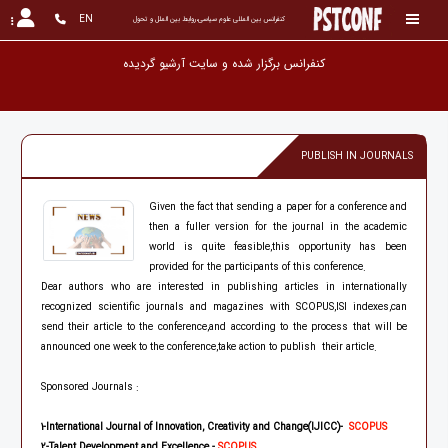
EN
کنفرانس بین المللی علوم سیاسی،روابط بین الملل و تحول
کنفرانس برگزار شده و سایت آرشیو گ
PUBLISH IN JOURNALS
Given the fact that sending a paper for a conference and
then a fuller version for the journal in the academic
world is quite feasible,this opportunity has been
provided for the participants of this conference.
Dear authors who are interested in publishing articles in internationally
recognized scientific journals and magazines with SCOPUS,ISI indexes,can
send their article to the conference,and according to the process that will be
announced one week to the conference,take action to publish their article.
Sponsored Journals :
1-International Journal of Innovation, Creativity and Change(IJICC)-
SCOPUS
2
-Talent Development and Excellence -
SCOPUS