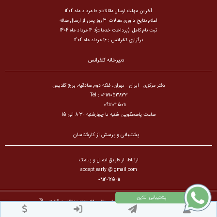
آخرین مهلت ارسال مقالات: 10 مرداد ماه 1404
اعلام نتایج داوری مقالات: 3 روز پس از ارسال مقاله
ثبت نام کامل (پرداخت خدمات): 12 مرداد ماه 1404
برگزاری کنفرانس : 16 مرداد ماه 1404
دبیرخانه کنفرانس
دفتر مرکزی : ایران : تهران، فلکه دوم صادقیه، برج گلدیس
Tel : 02171053833
09120125011
ساعت پاسخگویی :شنبه تا چهارشنبه 8:30 الی 15
پشتیبانی و پرسش از کارشناسان
ارتباط از طریق ایمیل و پیامک
accept.early @ gmail.com
09120125011
تمام حقوق مادی و معنوی برای کنفرانس بین المللی علوم سیاسی،روابط بین الملل و تحول محفوظ است. © ۱۴۰۵
طراح سایت :
آسان همایش
© ۱۴۰۵ - 1392 نسخه 8.86