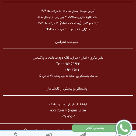
آخرین مهلت ارسال مقالات: 10 مرداد ماه 1404
اعلام نتایج داوری مقالات: 3 روز پس از ارسال مقاله
ثبت نام کامل (پرداخت خدمات): 12 مرداد ماه 1404
برگزاری کنفرانس : 16 مرداد ماه 1404
دبیرخانه کنفرانس
دفتر مرکزی : ایران : تهران، فلکه دوم صادقیه، برج گلدیس
Tel : 02171053833
09120125011
ساعت پاسخگویی :شنبه تا چهارشنبه 8:30 الی 15
پشتیبانی و پرسش از کارشناسان
ارتباط از طریق ایمیل و پیامک
accept.early @ gmail.com
09120125011
تمام حقوق مادی و معنوی برای کنفرانس بین المللی علوم سیاسی،روابط بین الملل و تحول محفوظ است. © ۱۴۰۵
طراح سایت :
آسان همایش
© ۱۴۰۵ - 1392 نسخه 8.86