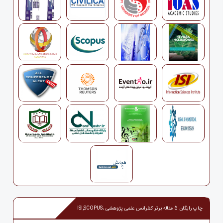
چاپ رایگان 5 مقاله برتر کنفرانس علمی پژوهشی ،ISI,SCOPUS